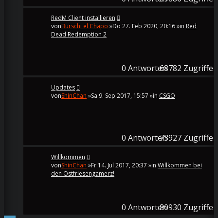
RedM Client installieren
von
Burschi el Chapo
»Do 27. Feb 2020, 20:16 »in
Red
Dead Redemption 2
0
Antworten
68782
Zugriffe
Updates
von
ShinChan
»Sa 9. Sep 2017, 15:57 »in
CSGO
0
Antworten
73927
Zugriffe
Willkommen
von
ShinChan
»Fr 14. Jul 2017, 20:37 »in
Willkommen bei
den Ostfriesengamerz!
0
Antworten
80930
Zugriffe