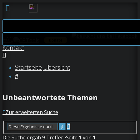
FAQ
Anmelden
Kontakt
Registrieren
Startseite
Übersicht
Unbeantwortete
Suche
Themen
Unbeantwortete Themen
Aktive
Themen
Zur erweiterten Suche
Suche
Erweiterte
Suche
Suche
Die Suche ergab 9 Treffer •Seite
1
von
1