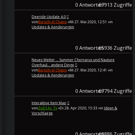
0
Antworten
67913
Zugriffe
Deerisle Update 4.0
von
Burschi el Chapo
»Mi 27. Mai 2020, 12:51 »in
Updates & Aenderungen
0
Antworten
65936
Zugriffe
Neues Wetter ... Summer Chernarus und Nauture
Overhaul... andere Dinge
von
Burschi el Chapo
»Mi 27. Mai 2020, 12:41 »in
Updates & Aenderungen
0
Antworten
67794
Zugriffe
Interaktive Item Map
von
ZoD1Ac_Tv
»Di 28. Apr 2020, 15:33 »in
Ideen &
Vorschlaege
0
Antworten
69886
Zugriffe