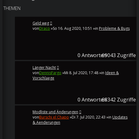
THEMEN
Geld weg
von
Draco
»So 16. Aug 2020, 10:51 »in
Probleme & Bugs
0
Antworten
69043
Zugriffe
Länger Nacht
von
DennisFargo
»Mi 8. Jul 2020, 17:48 »in
Ideen &
Vorschlaege
0
Antworten
68342
Zugriffe
Modliste und Änderungen
von
Burschi el Chapo
»Di 7. Jul 2020, 22:43 »in
Updates
& Aenderungen