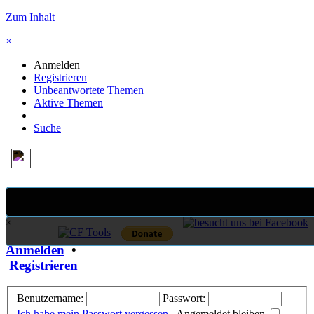
Zum Inhalt
×
Anmelden
Registrieren
Unbeantwortete Themen
Aktive Themen
Suche
×
Anmelden
•
Registrieren
Benutzername:
Passwort:
Ich habe mein Passwort vergessen
|
Angemeldet bleiben